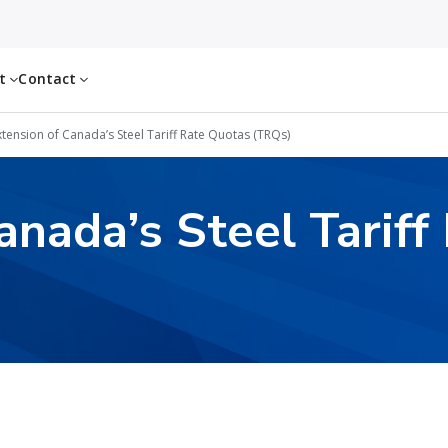
ut
Contact
xtension of Canada’s Steel Tariff Rate Quotas (TRQs)
anada’s Steel Tarif