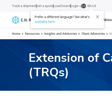
Track a shipment
Get a quote
Load board
Login
EN-US
Prefer a different language? See what's
Services
Carriers
Resources
Abo
available here
.
Home
Resources
Insights and Advisories
Client Advisories
E
Extension of C
(TRQs)