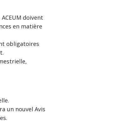
on ACEUM doivent
ences en matière
t obligatoires
t.
estrielle,
lle.
ra un nouvel Avis
es.