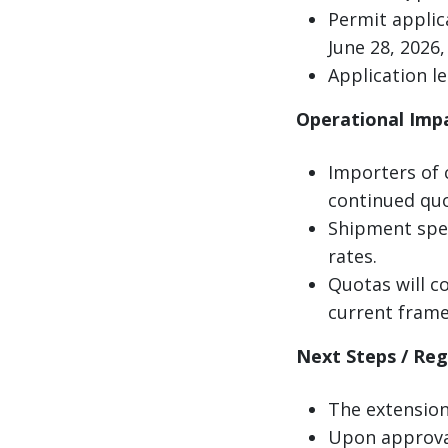
Permit applic
June 28, 2026
Application l
Operational Imp
Importers of 
continued quo
Shipment spec
rates.
Quotas will c
current fram
Next Steps / Re
The extension
Upon approval