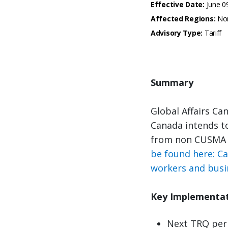
Effective Date:
June 0
Affected Regions:
Nor
Advisory Type:
Tariff
Summary
Global Affairs Ca
Canada intends to
from non CUSMA c
be found here: C
workers and busi
Key Implementat
Next TRQ peri