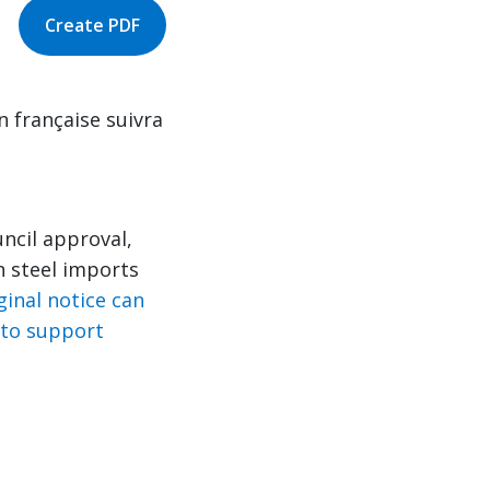
Create PDF
n française suivra
ncil approval,
n steel imports
ginal notice can
 to support