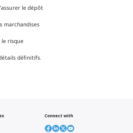
d’assurer le dépôt
es marchandises
 le risque
tails définitifs.
es
Connect with
r