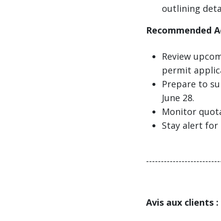
outlining det
Recommended Act
Review upcomi
permit applic
Prepare to su
June 28.
Monitor quota 
Stay alert fo
-------------------------
Avis aux clients 