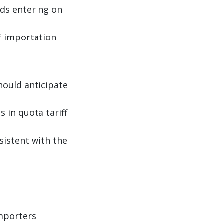
ods entering on
of importation
ould anticipate
 in quota tariff
sistent with the
Importers