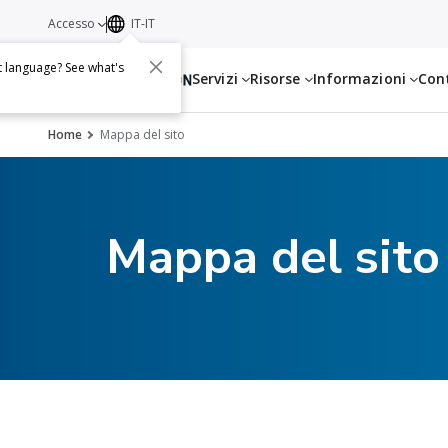
Accesso
IT-IT
t language? See what's
Servizi
Risorse
Informazioni
Con
Home
Mappa del sito
Mappa del sito