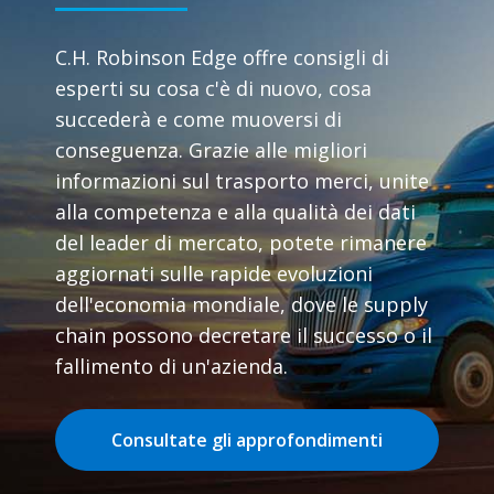
C.H. Robinson Edge offre consigli di
esperti su cosa c'è di nuovo, cosa
succederà e come muoversi di
conseguenza. Grazie alle migliori
informazioni sul trasporto merci, unite
alla competenza e alla qualità dei dati
del leader di mercato, potete rimanere
aggiornati sulle rapide evoluzioni
dell'economia mondiale, dove le supply
chain possono decretare il successo o il
fallimento di un'azienda.
Consultate gli approfondimenti