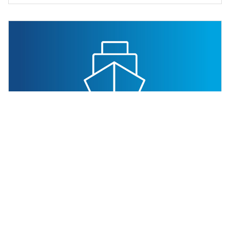
Oceano
Assicuratevi capacità di trasporto merci
via mare a tariffe competitive grazie ai
nostri rapporti a lungo termine con i
principali vettori e alleanze.