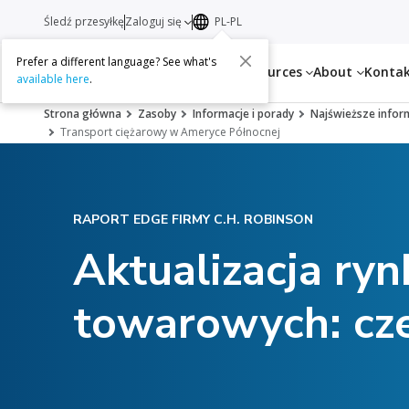
Śledź przesyłkę
Zaloguj się
PL-PL
Prefer a different language? See what's
Services
Resources
About
Konta
available here
.
Strona główna
Zasoby
Informacje i porady
Najświeższe infor
Transport ciężarowy w Ameryce Północnej
RAPORT EDGE FIRMY C.H. ROBINSON
Aktualizacja ry
towarowych: cze