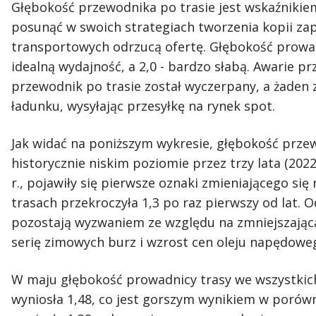
Głębokość przewodnika po trasie jest wskaźnikiem
posunąć w swoich strategiach tworzenia kopii za
transportowych odrzucą ofertę. Głębokość prowad
idealną wydajność, a 2,0 - bardzo słabą. Awarie pr
przewodnik po trasie został wyczerpany, a żaden
ładunku, wysyłając przesyłkę na rynek spot.
Jak widać na poniższym wykresie, głębokość prze
historycznie niskim poziomie przez trzy lata (202
r., pojawiły się pierwsze oznaki zmieniającego si
trasach przekroczyła 1,3 po raz pierwszy od lat. 
pozostają wyzwaniem ze względu na zmniejszając
serię zimowych burz i wzrost cen oleju napędowe
W maju głębokość prowadnicy trasy we wszystkic
wyniosła 1,48, co jest gorszym wynikiem w poró