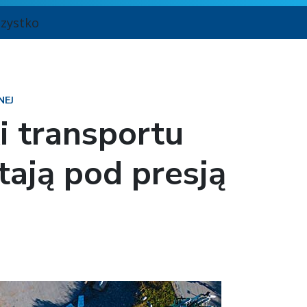
zystko
NEJ
i transportu
ają pod presją