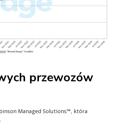
owych przewozów
obinson Managed Solutions™, która
.