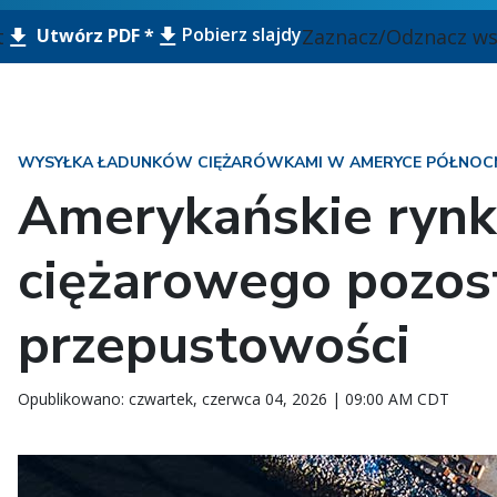
Pobierz slajdy
t
Zaznacz/Odznacz ws
Utwórz PDF *
WYSYŁKA ŁADUNKÓW CIĘŻARÓWKAMI W AMERYCE PÓŁNOC
Amerykańskie rynk
ciężarowego pozost
przepustowości
Opublikowano: czwartek, czerwca 04, 2026 | 09:00 AM CDT