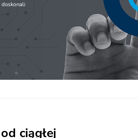
 doskonali
 od ciągłej