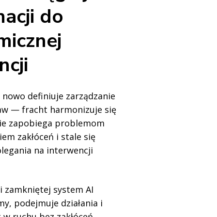
acji do
micznej
ncji
 nowo definiuje zarządzanie
w — fracht harmonizuje się
ie zapobiega problemom
em zakłóceń i stale się
legania na interwencji
li zamkniętej system AI
y, podejmuje działania i
 w ruchu bez zakłóceń,