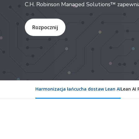
C.H. Robinson Managed Solutions™ zapewnia h
Rozpocznij
Harmonizacja łańcucha dostaw Lean AI
Lean AI 