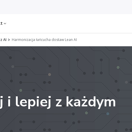
kt
z AI
Harmonizacja łańcucha dostaw Lean AI
j i lepiej z każdym