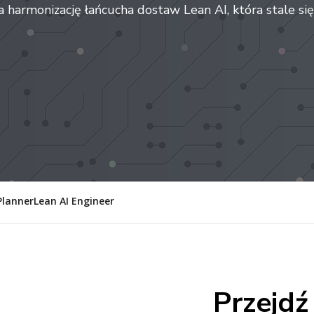
armonizację łańcucha dostaw Lean AI, która stale się
Planner
Lean AI Engineer
Przejdź