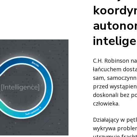
koordyn
autono
intelige
C.H. Robinson na
łańcuchem dosta
sam, samoczynn
przed wystąpieni
doskonali bez po
człowieka.
Działający w pęt
wykrywa problem
utrzymuje fracht