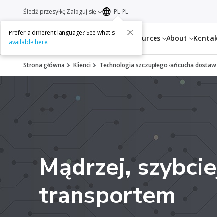
Śledź przesyłkę
Zaloguj się
PL-PL
Prefer a different language? See what's
Services
Resources
About
Konta
available here
.
Strona główna
Klienci
Technologia szczupłego łańcucha dostaw 
Mądrzej, szybcie
transportem