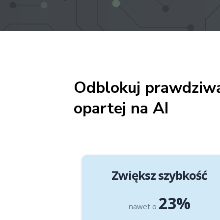
Odblokuj prawdziwą
opartej na AI
Zwiększ szybkość
23%
nawet o