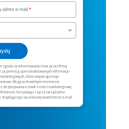
 adres e-mail
 zgodę na informowanie mnie przez firmę
n za pomocą spersonalizowanych informacji i
 marketingowych, które wspierają moje
znesowe. Mogę w dowolnym momencie
z otrzymywania e-maili o treści marketingowej
 Robinson, korzystając z łącza zarządzania
i znajdującego się w każdej wiadomości e-mail.