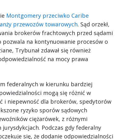
wie
Montgomery przeciwko Caribe
branży przewozów towarowych
. Sąd orzekł,
ywania brokerów frachtowych przed sądami
 pozwala na kontynuowanie procesów o
ziane, Trybunał zdawał się również
 odpowiedzialność na mocy prawa
am federalnych w kierunku bardziej
owiedzialności mogą się różnić w
ść i niepewność dla brokerów, spedytorów
ększone ryzyko sporów sądowych
ewoźników ciężarówek, z różnymi
 jurysdykcjach. Podczas gdy federalny
zekuje się, że dodanie odpowiedzialności