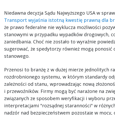
Niedawna decyzja Sądu Najwyższego USA w spra
Transport wyjaśnia istotną kwestię prawną dla 
że prawo federalne nie wyklucza możliwości poz
stanowymi w przypadku wypadków drogowych, co
zaniedbania. Choć nie zostało to wyraźnie powied
sugerować, że spedytorzy również mogą ponosić
stanowego.
Przenosi to branżę z w dużej mierze jednolitych r
rozdrobnionego systemu, w którym standardy odp
zależności od stanu, wprowadzając nową złożono
i przewoźników. Firmy mogą być narażone na zwi
związanych ze sposobem weryfikacji i wyboru prz
interpretacjami "rozsądnej staranności" w różnych
nadzór nad bezpieczeństwem pozostaje w mocy, oc