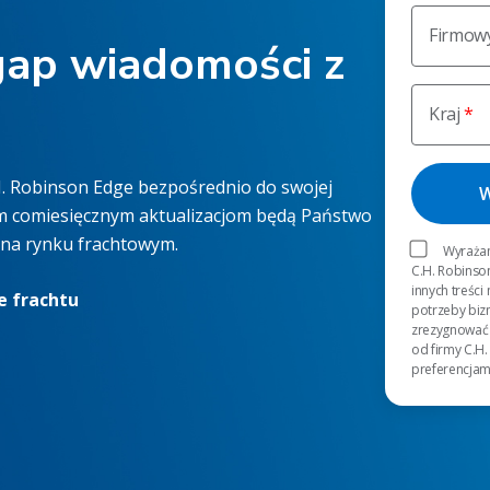
Firmowy
gap wiadomości z
Kraj
.H. Robinson Edge bezpośrednio do swojej
ym comiesięcznym aktualizacjom będą Państwo
ć na rynku frachtowym.
Wyrażam
C.H. Robinso
innych treści
e frachtu
potrzeby bi
zrezygnować 
od firmy C.H.
preferencjam