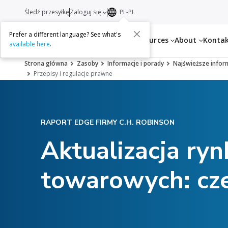
Śledź przesyłkę
Zaloguj się
PL-PL
Prefer a different language? See what's
Services
Resources
About
Konta
available here
.
Strona główna
Zasoby
Informacje i porady
Najświeższe infor
Przepisy i regulacje prawne
RAPORT EDGE FIRMY C.H. ROBINSON
Aktualizacja ry
towarowych: cze