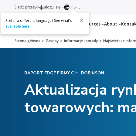
Śledź przesyłkę
Zaloguj się
PL-PL
Prefer a different language? See what's
Services
Resources
About
Konta
available here
.
Strona główna
Zasoby
Informacje i porady
Najświeższe infor
RAPORT EDGE FIRMY C.H. ROBINSON
Aktualizacja ry
towarowych: maj