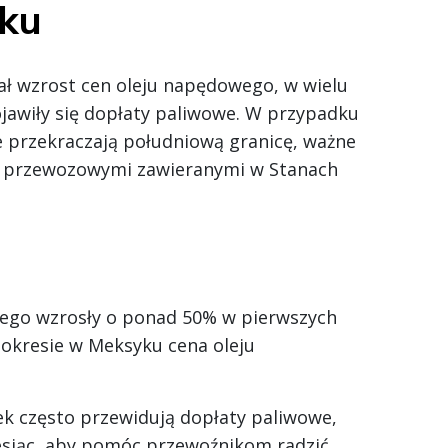
yku
ał wzrost cen oleju napędowego, w wielu
awiły się dopłaty paliwowe. W przypadku
e przekraczają południową granicę, ważne
i przewozowymi zawieranymi w Stanach
ego wzrosły o ponad 50% w pierwszych
okresie w Meksyku cena oleju
k często przewidują dopłaty paliwowe,
esiąc, aby pomóc przewoźnikom radzić