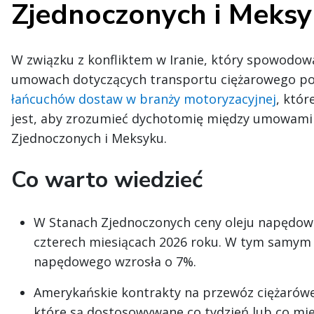
Zjednoczonych i Meks
W związku z konfliktem w Iranie, który spowodow
umowach dotyczących transportu ciężarowego poj
łańcuchów dostaw w branży motoryzacyjnej
, któr
jest, aby zrozumieć dychotomię między umowam
Zjednoczonych i Meksyku.
Co warto wiedzieć
W Stanach Zjednoczonych ceny oleju napędow
czterech miesiącach 2026 roku. W tym samym 
napędowego wzrosła o 7%.
Amerykańskie kontrakty na przewóz ciężarówe
które są dostosowywane co tydzień lub co mi