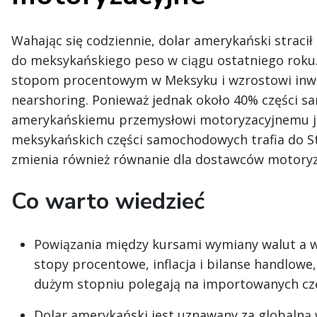
Wahając się codziennie, dolar amerykański straci
do meksykańskiego peso w ciągu ostatniego roku
stopom procentowym w Meksyku i wzrostowi inwe
nearshoring. Ponieważ jednak około 40% części
amerykańskiemu przemysłowi motoryzacyjnemu j
meksykańskich części samochodowych trafia do S
zmienia również równanie dla dostawców motoryz
Co warto wiedzieć
Powiązania między kursami wymiany walut a w
stopy procentowe, inflacja i bilanse handlowe
dużym stopniu polegają na importowanych czę
Dolar amerykański jest uznawany za globalną 