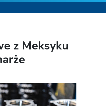
we z Meksyku
marże