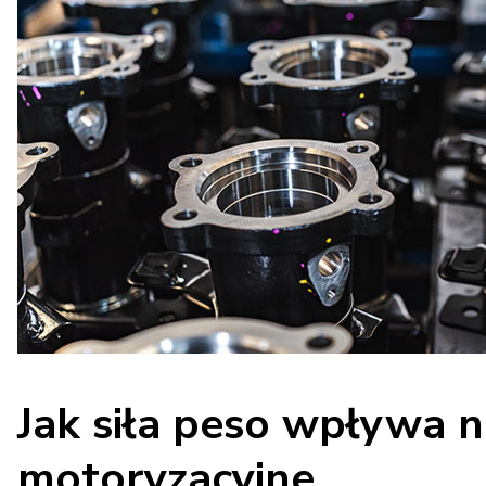
Jak siła peso wpływa n
motoryzacyjne