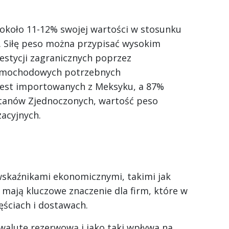
ł około 11-12% swojej wartości w stosunku
. Siłę peso można przypisać wysokim
stycji zagranicznych poprzez
 samochodowych potrzebnych
est importowanych z Meksyku, a 87%
tanów Zjednoczonych, wartość peso
acyjnych.
skaźnikami ekonomicznymi, takimi jak
, mają kluczowe znaczenie dla firm, które w
ściach i dostawach.
walutę rezerwową i jako taki wpływa na