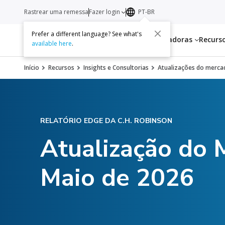
Rastrear uma remessa
Fazer login
PT-BR
Prefer a different language? See what's
Serviços
Transportadoras
Recurs
available here
.
Início
Recursos
Insights e Consultorias
Atualizações do mercad
RELATÓRIO EDGE DA C.H. ROBINSON
Atualização do 
Maio de 2026