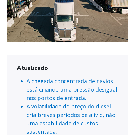
Atualizado
A chegada concentrada de navios
está criando uma pressão desigual
nos portos de entrada.
A volatilidade do preço do diesel
cria breves períodos de alívio, não
uma estabilidade de custos
sustentada.