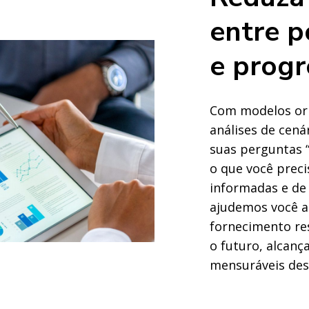
entre p
e progr
Com modelos ori
análises de cen
suas perguntas “
o que você prec
informadas e de 
ajudemos você a
fornecimento res
o futuro, alcanç
mensuráveis desd