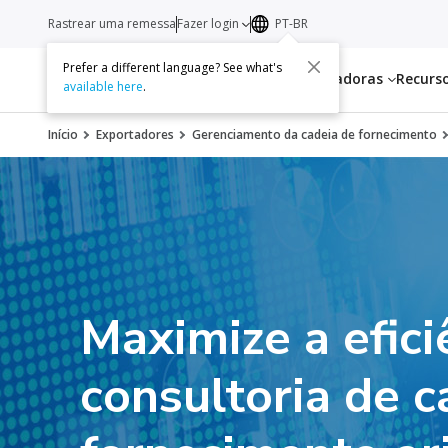
Rastrear uma remessa
Fazer login
PT-BR
Prefer a different language? See what's
Serviços
Transportadoras
Recurs
available here
.
Início
Exportadores
Gerenciamento da cadeia de fornecimento
Maximize a efic
consultoria de c