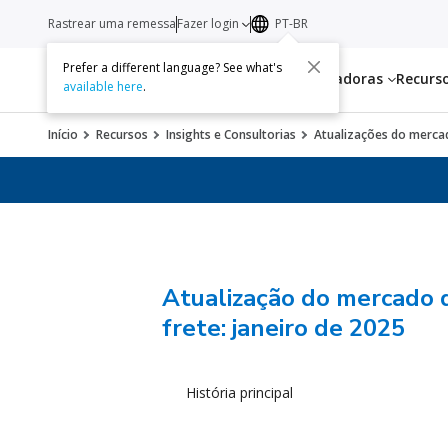
Rastrear uma remessa
Fazer login
PT-BR
Prefer a different language? See what's
Serviços
Transportadoras
Recurs
available here
.
Início
Recursos
Insights e Consultorias
Atualizações do mercad
Atualização do mercado 
frete: janeiro de 2025
História principal