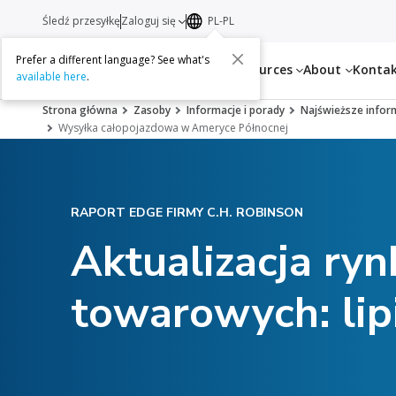
Śledź przesyłkę
Zaloguj się
PL-PL
Prefer a different language? See what's
Services
Resources
About
Konta
available here
.
Strona główna
Zasoby
Informacje i porady
Najświeższe infor
Wysyłka całopojazdowa w Ameryce Północnej
RAPORT EDGE FIRMY C.H. ROBINSON
Aktualizacja ry
towarowych: lip