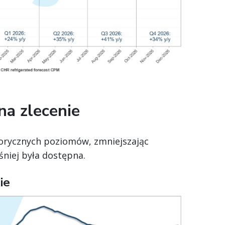
a zlecenie
torycznych poziomów, zmniejszając
niej była dostępna.
ie