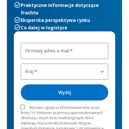
Praktyczne informacje dotyczące
frachtu
Ekspercka perspektywa rynku
Co dalej w logistyce
Firmowy adres e-mail
Kraj
Wyrażam zgodę na informowanie mnie przez
firmę C.H. Robinson za pomocą spersonalizowanych
informacji i innych treści marketingowych, które
wspierają moje potrzeby biznesowe. Mogę w
dowolnym momencie zrezygnować z otrzymywania e-