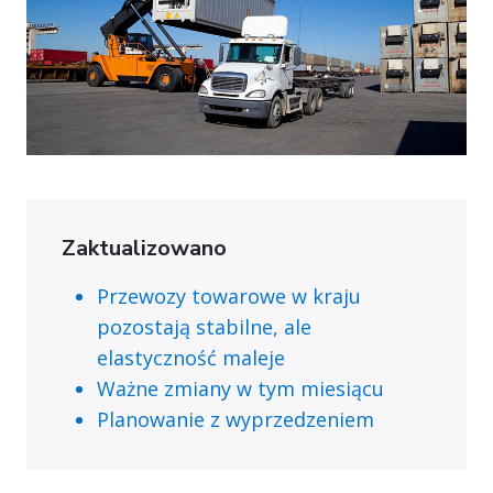
Zaktualizowano
Przewozy towarowe w kraju
pozostają stabilne, ale
elastyczność maleje
Ważne zmiany w tym miesiącu
Planowanie z wyprzedzeniem