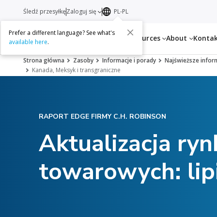
Śledź przesyłkę
Zaloguj się
PL-PL
Prefer a different language? See what's
Services
Resources
About
Konta
available here
.
Strona główna
Zasoby
Informacje i porady
Najświeższe infor
Kanada, Meksyk i transgraniczne
RAPORT EDGE FIRMY C.H. ROBINSON
Aktualizacja ry
towarowych: lip