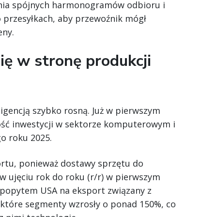
ania spójnych harmonogramów odbioru i
o przesyłkach, aby przewoźnik mógł
eny.
ę w stronę produkcji
ligencją szybko rosną. Już w pierwszym
lość inwestycji w sektorze komputerowym i
go roku 2025.
ortu, ponieważ dostawy sprzętu do
w ujęciu rok do roku (r/r) w pierwszym
 popytem USA na eksport związany z
iektóre segmenty wzrosły o ponad 150%, co