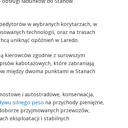
 obsługi ładunków do Stanów
pedytorów w wybranych korytarzach, w
sowanych technologii, oraz na trasach
chcą uniknąć opóźnień w Laredo.
upą kierowców zgodnie z surowszym
isów kabotażowych, które zabraniają
ów między dwoma punktami w Stanach
 mostowe i autostradowe, konserwacja,
ływu silnego peso
na przychody pieniężne,
 w doborze przyjmowanych przewozów,
ch eksploatacji i stabilnych