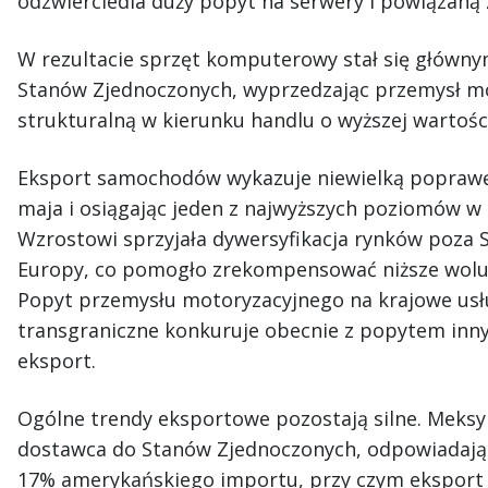
odzwierciedla duży popyt na serwery i powiązaną 
W rezultacie sprzęt komputerowy stał się głów
Stanów Zjednoczonych, wyprzedzając przemysł mo
strukturalną w kierunku handlu o wyższej wartości
Eksport samochodów wykazuje niewielką poprawę,
maja i osiągając jeden z najwyższych poziomów w 
Wzrostowi sprzyjała dywersyfikacja rynków poza 
Europy, co pomogło zrekompensować niższe wolu
Popyt przemysłu motoryzacyjnego na krajowe usł
transgraniczne konkuruje obecnie z popytem inny
eksport.
Ogólne trendy eksportowe pozostają silne. Meksyk
dostawca do Stanów Zjednoczonych, odpowiadają
17% amerykańskiego importu, przy czym eksport 