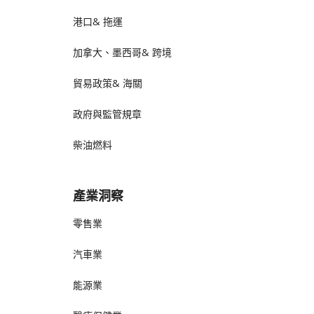
港口& 拖運
加拿大、墨西哥& 跨境
貿易政策& 海關
政府與監管規章
柴油燃料
產業洞察
零售業
汽車業
能源業