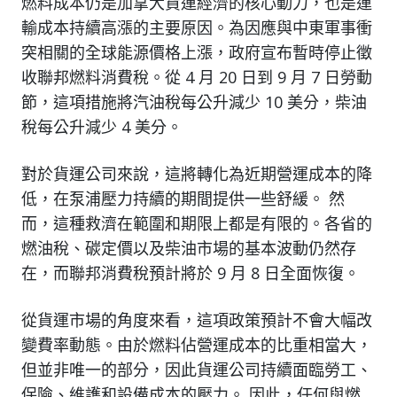
燃料成本仍是加拿大貨運經濟的核心動力，也是運
輸成本持續高漲的主要原因。為因應與中東軍事衝
突相關的全球能源價格上漲，政府宣布暫時停止徵
收聯邦燃料消費稅。從 4 月 20 日到 9 月 7 日勞動
節，這項措施將汽油稅每公升減少 10 美分，柴油
稅每公升減少 4 美分。
對於貨運公司來說，這將轉化為近期營運成本的降
低，在泵浦壓力持續的期間提供一些舒緩。 然
而，這種救濟在範圍和期限上都是有限的。各省的
燃油稅、碳定價以及柴油市場的基本波動仍然存
在，而聯邦消費稅預計將於 9 月 8 日全面恢復。
從貨運市場的角度來看，這項政策預計不會大幅改
變費率動態。由於燃料佔營運成本的比重相當大，
但並非唯一的部分，因此貨運公司持續面臨勞工、
保險、維護和設備成本的壓力。 因此，任何與燃