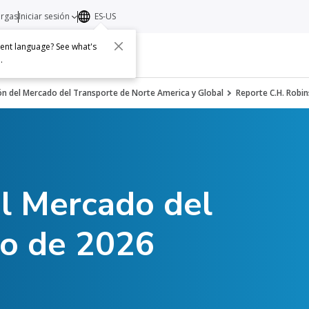
argas
Iniciar sesión
ES-US
erent language? See what's
s
Acerca de
Contacto
e
.
ón del Mercado del Transporte de Norte America y Global
Reporte C.H. Robi
el Mercado del
yo de 2026