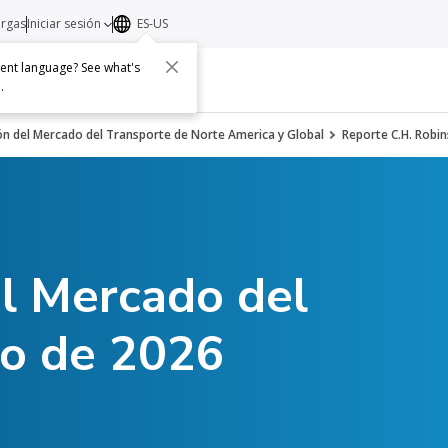
argas
Iniciar sesión
ES-US
erent language? See what's
s
Acerca de
Contacto
e
.
ón del Mercado del Transporte de Norte America y Global
Reporte C.H. Robi
el Mercado del
yo de 2026