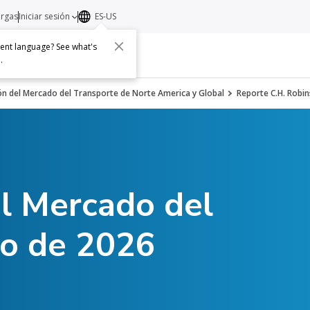
argas
Iniciar sesión
ES-US
erent language? See what's
s
Acerca de
Contacto
e
.
ón del Mercado del Transporte de Norte America y Global
Reporte C.H. Robi
el Mercado del
yo de 2026