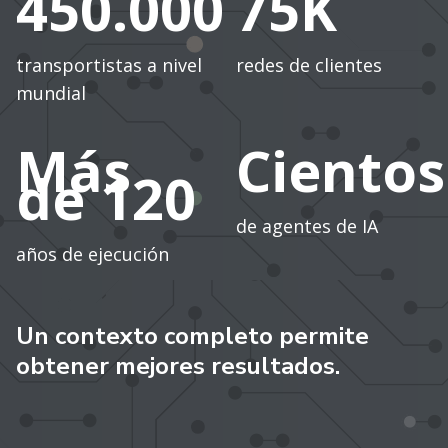
450.000
75K
transportistas a nivel
redes de clientes
mundial
Más
Cientos
de 120
de agentes de IA
años de ejecución
Un contexto completo permite
obtener mejores resultados.