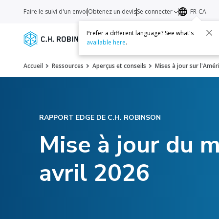
Faire le suivi d'un envoi
Obtenez un devis
Se connecter
FR-CA
Prefer a different language? See what's
Services
Transporteurs
Ressourc
available here
.
Accueil
Ressources
Aperçus et conseils
Mises à jour sur l'Amé
RAPPORT EDGE DE C.H. ROBINSON
Mise à jour du m
avril 2026