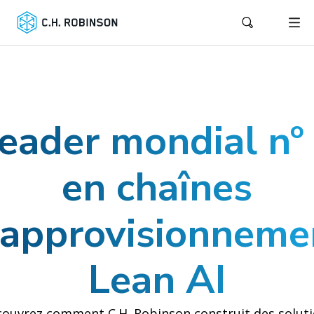
eader mondial nº
en chaînes
’approvisionneme
Lean AI
ouvrez comment C.H. Robinson construit des solut