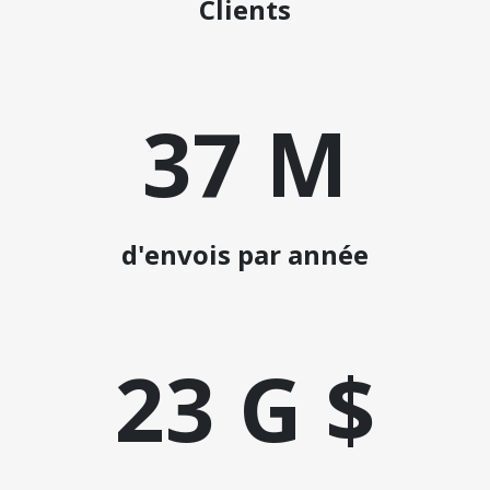
Clients
37 M
d'envois par année
23 G $