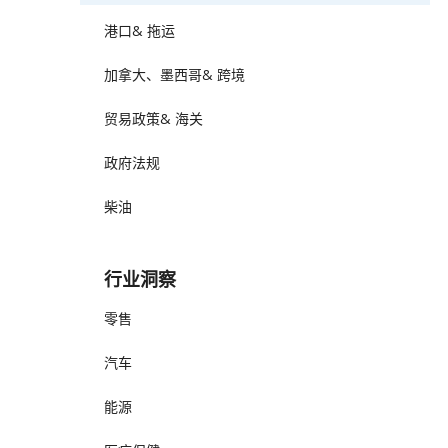
港口& 拖运
加拿大、墨西哥& 跨境
贸易政策& 海关
政府法规
柴油
行业洞察
零售
汽车
能源