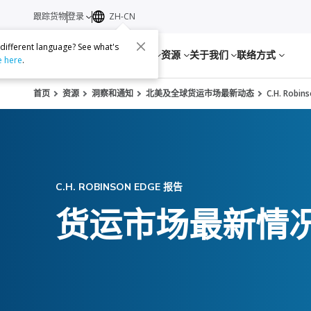
跟踪货物
登录
ZH-CN
 different language? See what's
服务
资源
关于我们
联络方式
e here
.
首页
资源
洞察和通知
北美及全球货运市场最新动态
C.H. Robi
C.H. ROBINSON EDGE 报告
货运市场最新情况：