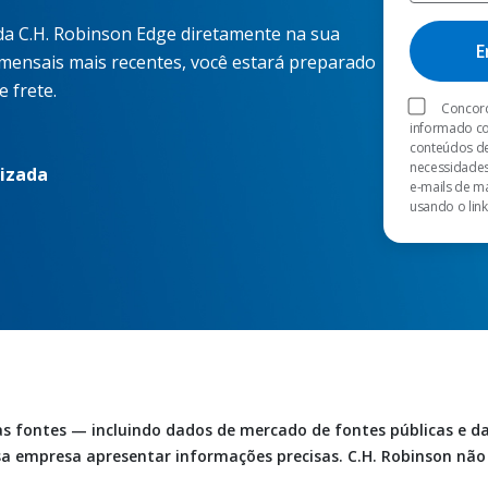
 da C.H. Robinson Edge diretamente na sua
 mensais mais recentes, você estará preparado
 frete.
Concord
informado co
conteúdos de
necessidades
lizada
e-mails de m
usando o link
ias fontes — incluindo dados de mercado de fontes públicas e 
ssa empresa apresentar informações precisas. C.H. Robinson nã