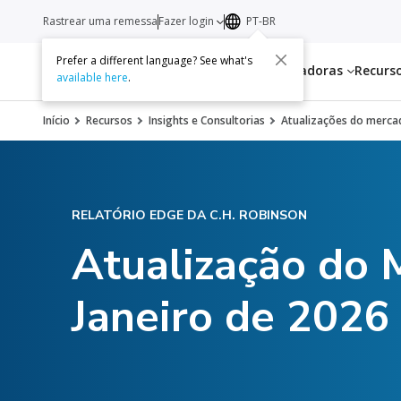
Rastrear uma remessa
Fazer login
PT-BR
Prefer a different language? See what's
Serviços
Transportadoras
Recurs
available here
.
Início
Recursos
Insights e Consultorias
Atualizações do mercad
RELATÓRIO EDGE DA C.H. ROBINSON
Atualização do 
Janeiro de 2026