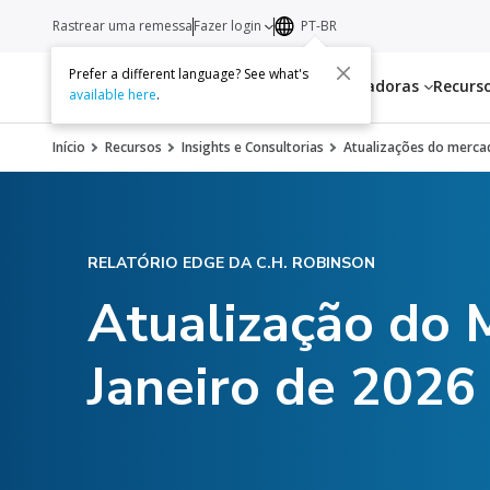
Rastrear uma remessa
Fazer login
PT-BR
Prefer a different language? See what's
Serviços
Transportadoras
Recurs
available here
.
Início
Recursos
Insights e Consultorias
Atualizações do mercad
RELATÓRIO EDGE DA C.H. ROBINSON
Atualização do 
Janeiro de 2026