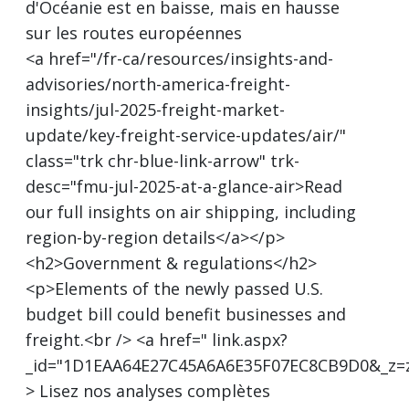
d'Océanie est en baisse, mais en hausse
sur les routes européennes
<a href="/fr-ca/resources/insights-and-
advisories/north-america-freight-
insights/jul-2025-freight-market-
update/key-freight-service-updates/air/"
class="trk chr-blue-link-arrow" trk-
desc="fmu-jul-2025-at-a-glance-air>Read
our full insights on air shipping, including
region-by-region details</a></p>
<h2>Government & regulations</h2>
<p>Elements of the newly passed U.S.
budget bill could benefit businesses and
freight.<br /> <a href=" link.aspx?
_id="1D1EAA64E27C45A6A6E35F07EC8CB9D0&_z=z
> Lisez nos analyses complètes