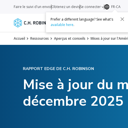
Faire le suivi d'un envoi
Obtenez un devis
Se connecter
FR-CA
Prefer a different language? See what's
Services
Transporteurs
Ressourc
available here
.
Accueil
Ressources
Aperçus et conseils
Mises à jour sur l'Amé
RAPPORT EDGE DE C.H. ROBINSON
Mise à jour du m
décembre 2025