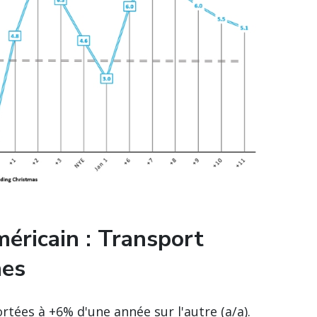
éricain : Transport
hes
tées à +6% d'une année sur l'autre (a/a).