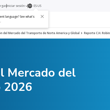
argas
Iniciar sesión
ES-US
erent language? See what's
s
Acerca de
Contacto
e
.
ón del Mercado del Transporte de Norte America y Global
Reporte C.H. Robin
el Mercado del
o 2026