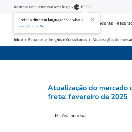
Rastrear uma remessa
Fazer login
PT-BR
Prefer a different language? See what's
Serviços
Transportadoras
Recurs
available here
.
Início
Recursos
Insights e Consultorias
Atualizações do mercad
Atualização do mercado 
frete: fevereiro de 2025
História principal