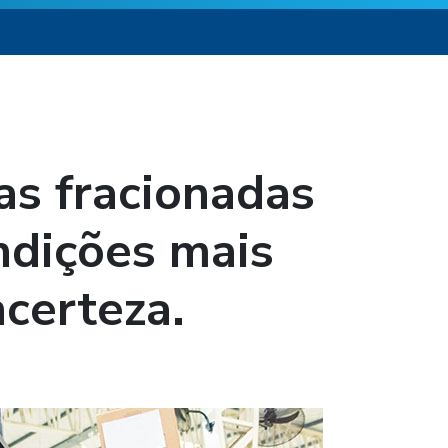
as fracionadas
ndições mais
ncerteza.