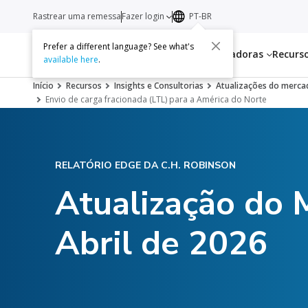
Rastrear uma remessa
Fazer login
PT-BR
Prefer a different language? See what's
Serviços
Transportadoras
Recurs
available here
.
Início
Recursos
Insights e Consultorias
Atualizações do mercad
Envio de carga fracionada (LTL) para a América do Norte
RELATÓRIO EDGE DA C.H. ROBINSON
Atualização do 
Abril de 2026