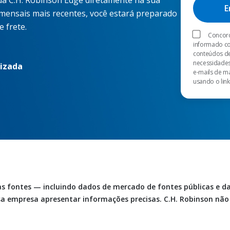
 da C.H. Robinson Edge diretamente na sua
 mensais mais recentes, você estará preparado
 frete.
Concord
informado co
conteúdos de
necessidades
lizada
e-mails de m
usando o link
ias fontes — incluindo dados de mercado de fontes públicas e 
ssa empresa apresentar informações precisas. C.H. Robinson nã