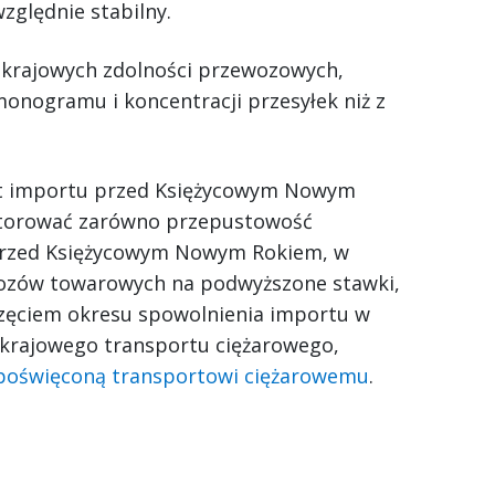
ględnie stabilny.
ę krajowych zdolności przewozowych,
monogramu i koncentracji przesyłek niż z
st importu przed Księżycowym Nowym
nitorować zarówno przepustowość
 przed Księżycowym Nowym Rokiem, w
wozów towarowych na podwyższone stawki,
częciem okresu spowolnienia importu w
n krajowego transportu ciężarowego,
u poświęconą transportowi ciężarowemu
.