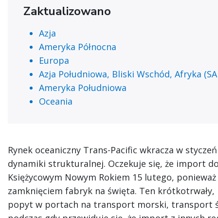
Zaktualizowano
Azja
Ameryka Północna
Europa
Azja Południowa, Bliski Wschód, Afryka (S
Ameryka Południowa
Oceania
Rynek oceaniczny Trans-Pacific wkracza w stycze
dynamiki strukturalnej. Oczekuje się, że import 
Księżycowym Nowym Rokiem 15 lutego, ponieważ s
zamknięciem fabryk na święta. Ten krótkotrwały
popyt w portach na transport morski, transport ś
podczas gdy przewiduje się, że import z innych r