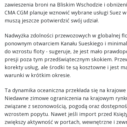
zawieszenia broni na Bliskim Wschodzie i obniżen
CMA CGM planuje wznowić wybrane usługi Suez w s
muszą jeszcze potwierdzić swój udział.
Nadwyżka zdolności przewozowych w globalnej flo
ponownym otwarciem Kanału Sueskiego i minima
do wzrostu floty - sugeruje, że jest mało prawdo
presji poza tym przedświątecznym skokiem. Przew
korekty usług, ale środki te są kosztowne i jest 
warunki w krótkim okresie.
Ta dynamika oceaniczna przekłada się na krajowe
Niedawne zimowe ograniczenia na krajowym rynku
związane z sezonowością, pogodą oraz dostępnośc
wzrostem popytu. Nawet jeśli import przed Ks
zwiększy aktywność w portach, wewnętrzne i zewn