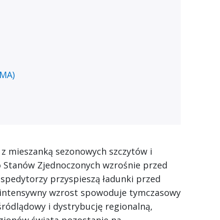
AMA)
ń z mieszanką sezonowych szczytów i
do Stanów Zjednoczonych wzrośnie przed
pedytorzy przyspieszą ładunki przed
, intensywny wzrost spowoduje tymczasowy
ródlądowy i dystrybucję regionalną,
egionów świata pozostanie na