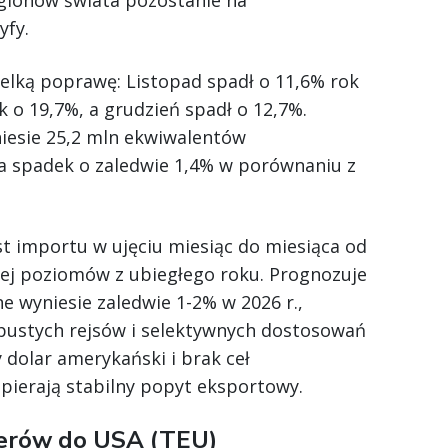
yfy.
elką poprawę: Listopad spadł o 11,6% rok
 o 19,7%, a grudzień spadł o 12,7%.
niesie 25,2 mln ekwiwalentów
a spadek o zaledwie 1,4% w porównaniu z
st importu w ujęciu miesiąc do miesiąca od
ej poziomów z ubiegłego roku. Prognozuje
ne wyniesie zaledwie 1-2% w 2026 r.,
 pustych rejsów i selektywnych dostosowań
 dolar amerykański i brak ceł
ierają stabilny popyt eksportowy.
erów do USA (TEU)