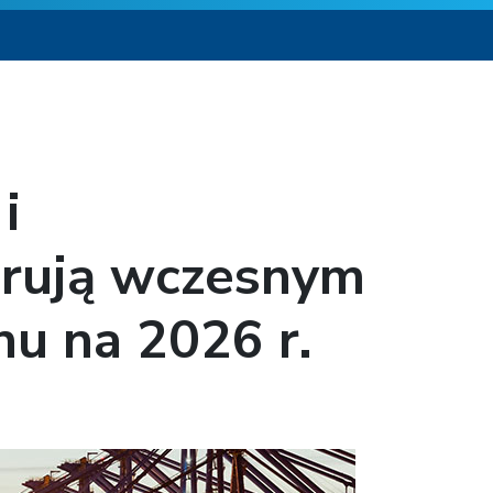
i
erują wczesnym
u na 2026 r.