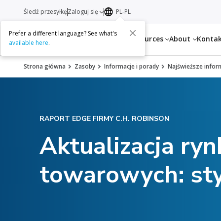
Śledź przesyłkę
Zaloguj się
PL-PL
Prefer a different language? See what's
Services
Resources
About
Konta
available here
.
Strona główna
Zasoby
Informacje i porady
Najświeższe infor
RAPORT EDGE FIRMY C.H. ROBINSON
Aktualizacja ry
towarowych: sty