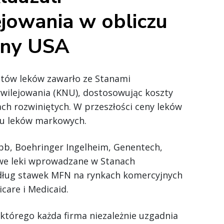
jowania w obliczu
rony USA
ntów leków zawarło ze Stanami
ilejowania (KNU), dostosowując koszty
ach rozwiniętych. W przeszłości ceny leków
ku leków markowych.
ibb, Boehringer Ingelheim, Genentech,
Nowe leki wprowadzane w Stanach
dług stawek MFN na rynkach komercyjnych
care i Medicaid.
órego każda firma niezależnie uzgadnia