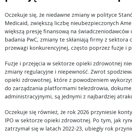
Oczekuje się, że niedawne zmiany w polityce Stanó
Medicaid, zwiększą liczbę nieubezpieczonych Ame
większą presję finansową na świadczeniodawców 
badania PwC, zmiany te skłaniają firmy z sektora
przewagi konkurencyjnej, często poprzez fuzje i pr
Fuzje i przejęcia w sektorze opieki zdrowotnej ni
zmiany regulacyjne i niepewność. Zwrot spodziewa
opieki zdrowotnej, które z powodzeniem wykorzyst
do zarządzania platformami telezdrowia, dokument
administracyjnymi, są jednymi z najbardziej atrak
Oczekuje się również, że rok 2026 przyniesie kont
IPO w sektorze opieki zdrowotnej. Po tym, jak ry
zatrzymał się w latach 2022-23, ubiegły rok przyni