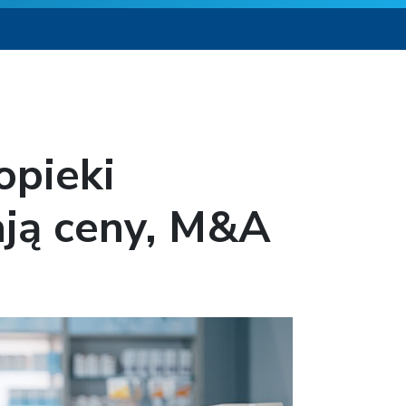
opieki
ają ceny, M&A