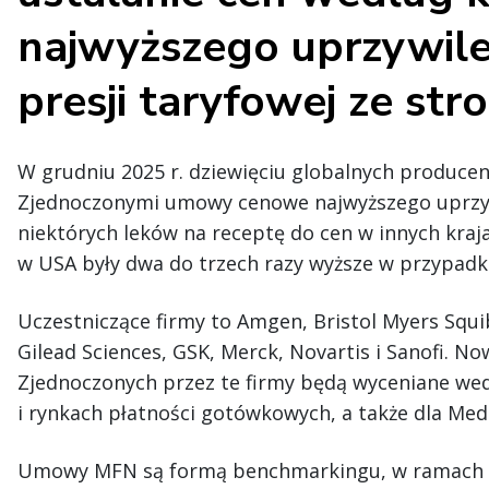
najwyższego uprzywile
presji taryfowej ze st
W grudniu 2025 r. dziewięciu globalnych produce
Zjednoczonymi umowy cenowe najwyższego uprzyw
niektórych leków na receptę do cen w innych kraj
w USA były dwa do trzech razy wyższe w przypad
Uczestniczące firmy to Amgen, Bristol Myers Squ
Gilead Sciences, GSK, Merck, Novartis i Sanofi. 
Zjednoczonych przez te firmy będą wyceniane we
i rynkach płatności gotówkowych, a także dla Medi
Umowy MFN są formą benchmarkingu, w ramach kt