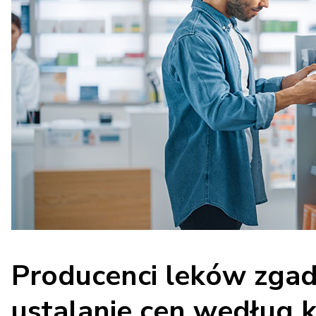
Producenci leków zgadz
ustalanie cen według k