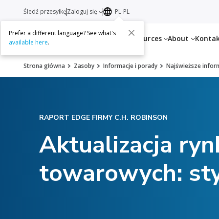
Śledź przesyłkę
Zaloguj się
PL-PL
Prefer a different language? See what's
Services
Resources
About
Konta
available here
.
Strona główna
Zasoby
Informacje i porady
Najświeższe infor
RAPORT EDGE FIRMY C.H. ROBINSON
Aktualizacja ry
towarowych: sty