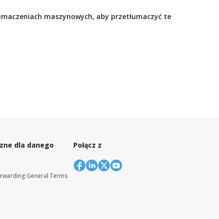
łumaczeniach maszynowych, aby przetłumaczyć te
czne dla danego
Połącz z
orwarding General Terms