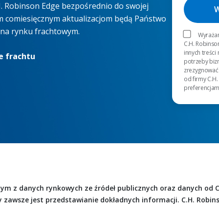
.H. Robinson Edge bezpośrednio do swojej
ym comiesięcznym aktualizacjom będą Państwo
ć na rynku frachtowym.
Wyrażam
C.H. Robinso
innych treści
e frachtu
potrzeby bi
zrezygnować 
od firmy C.H.
preferencjam
 tym z danych rynkowych ze źródeł publicznych oraz danych od C
y zawsze jest przedstawianie dokładnych informacji. C.H. Robin