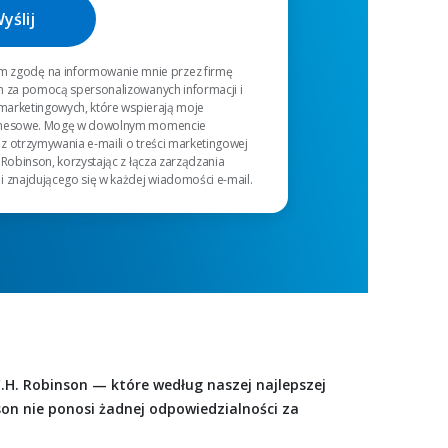
 zgodę na informowanie mnie przez firmę
n za pomocą spersonalizowanych informacji i
 marketingowych, które wspierają moje
znesowe. Mogę w dowolnym momencie
z otrzymywania e-maili o treści marketingowej
 Robinson, korzystając z łącza zarządzania
i znajdującego się w każdej wiadomości e-mail.
.H. Robinson — które według naszej najlepszej
son nie ponosi żadnej odpowiedzialności za