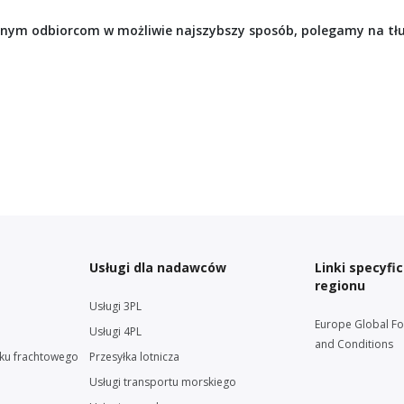
alnym odbiorcom w możliwie najszybszy sposób, polegamy na t
Usługi dla nadawców
Linki specyfi
regionu
Usługi 3PL
Europe Global F
Usługi 4PL
and Conditions
nku frachtowego
Przesyłka lotnicza
Usługi transportu morskiego