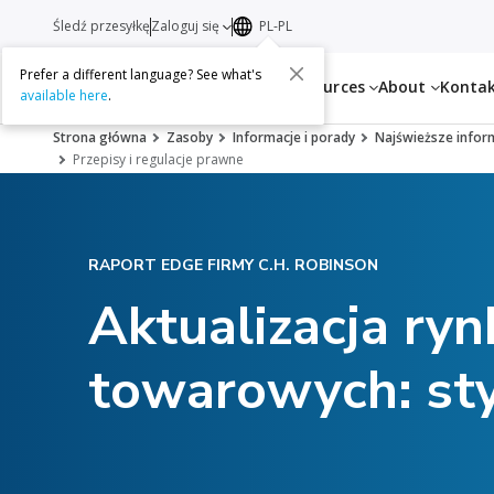
Śledź przesyłkę
Zaloguj się
PL-PL
Prefer a different language? See what's
Services
Resources
About
Konta
available here
.
Strona główna
Zasoby
Informacje i porady
Najświeższe infor
Przepisy i regulacje prawne
RAPORT EDGE FIRMY C.H. ROBINSON
Aktualizacja ry
towarowych: sty