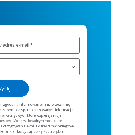
 adres e-mail
 zgodę na informowanie mnie przez firmę
n za pomocą spersonalizowanych informacji i
 marketingowych, które wspierają moje
znesowe. Mogę w dowolnym momencie
z otrzymywania e-maili o treści marketingowej
 Robinson, korzystając z łącza zarządzania