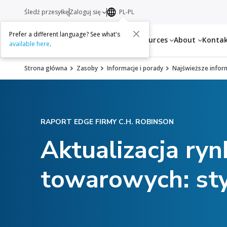
Śledź przesyłkę
Zaloguj się
PL-PL
Prefer a different language? See what's
Services
Resources
About
Konta
available here
.
Strona główna
Zasoby
Informacje i porady
Najświeższe infor
RAPORT EDGE FIRMY C.H. ROBINSON
Aktualizacja ry
towarowych: sty