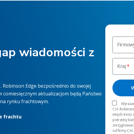
Firmowy
gap wiadomości z
Kraj
.H. Robinson Edge bezpośrednio do swojej
ym comiesięcznym aktualizacjom będą Państwo
ć na rynku frachtowym.
Wyrażam
C.H. Robinso
innych treści
e frachtu
potrzeby bi
zrezygnować 
od firmy C.H.