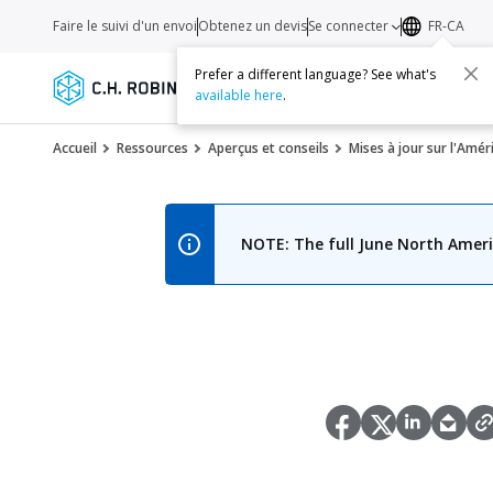
Faire le suivi d'un envoi
Obtenez un devis
Se connecter
FR-CA
Prefer a different language? See what's
Services
Transporteurs
Ressourc
available here
.
Accueil
Ressources
Aperçus et conseils
Mises à jour sur l'Amé
NOTE: The full June North Americ