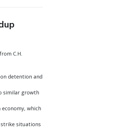
ndup
from C.H.
 on detention and
o similar growth
n economy, which
strike situations