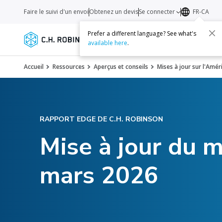
Faire le suivi d'un envoi
Obtenez un devis
Se connecter
FR-CA
Prefer a different language? See what's
Services
Transporteurs
Ressourc
available here
.
Accueil
Ressources
Aperçus et conseils
Mises à jour sur l'Amé
RAPPORT EDGE DE C.H. ROBINSON
Mise à jour du m
mars 2026