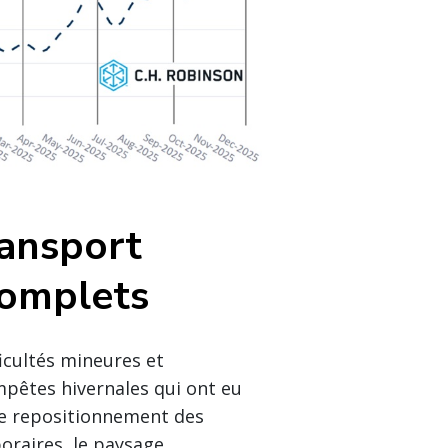
ansport
complets
icultés mineures et
mpêtes hivernales qui ont eu
 le repositionnement des
raires, le paysage