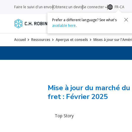
Faire le suivi d'un envoi
Obtenez un devis
Se connecter
FR-CA
Prefer a different language? See what's
Services
Transporteurs
Ressourc
available here
.
Accueil
Ressources
Aperçus et conseils
Mises à jour sur l'Amé
Mise à jour du marché du
fret : Février 2025
Top Story