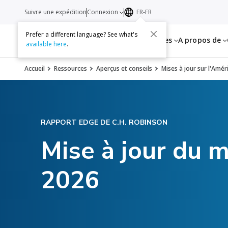
Suivre une expédition
Connexion
FR-FR
Prefer a different language? See what's
Services
Ressources
A propos de
available here
.
Accueil
Ressources
Aperçus et conseils
Mises à jour sur l'Amé
RAPPORT EDGE DE C.H. ROBINSON
Mise à jour du m
2026