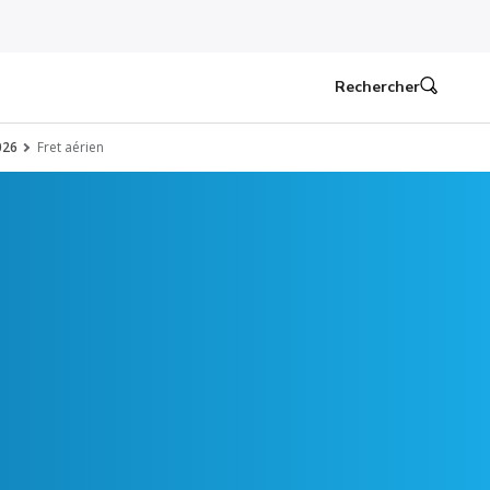
Rechercher
026
Fret aérien