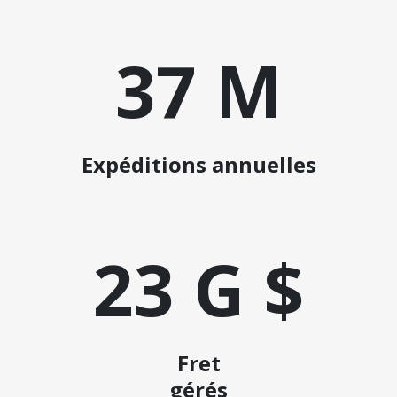
37 M
Expéditions annuelles
23 G $
Fret
gérés