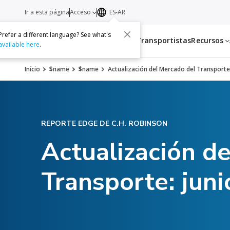
Ir a esta página
Acceso
ES-AR
Prefer a different language? See what's
Servicios
Transportistas
Recursos
available here
.
Início
$name
$name
Actualización del Mercado del Transporte
REPORTE EDGE DE C.H. ROBINSON
Actualización d
Transporte: jun