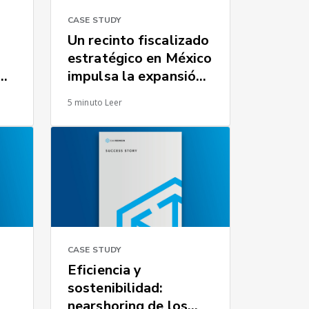
CASE STUDY
Un recinto fiscalizado
estratégico en México
impulsa la expansión
de un fabricante líder
5 minuto Leer
de vehículos
todoterreno
CASE STUDY
Eficiencia y
sostenibilidad:
nearshoring de los