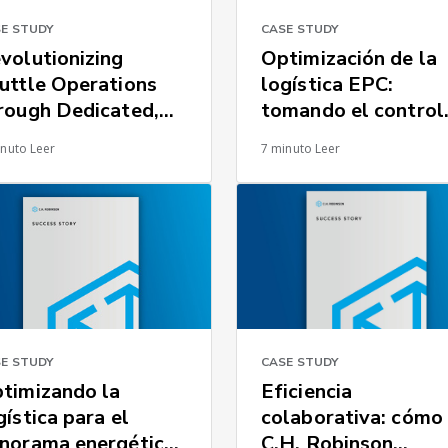
E STUDY
CASE STUDY
volutionizing
Optimización de la
uttle Operations
logística EPC:
rough Dedicated,
tomando el control
al-time Asset
del flete entrante
inuto Leer
7 minuto Leer
nagement System
MS)
E STUDY
CASE STUDY
timizando la
Eficiencia
gística para el
colaborativa: cómo
norama energético
C.H. Robinson