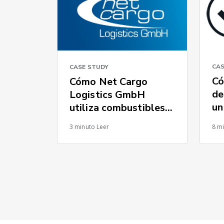
CAS
CASE STUDY
Có
Cómo Net Cargo
de
Logistics GmbH
un
utiliza combustibles
cu
alternativos para
3 minuto Leer
8 m
im
reducir las emisiones
ón
de carbono y cumplir
con las expectativas
de los embarcadores