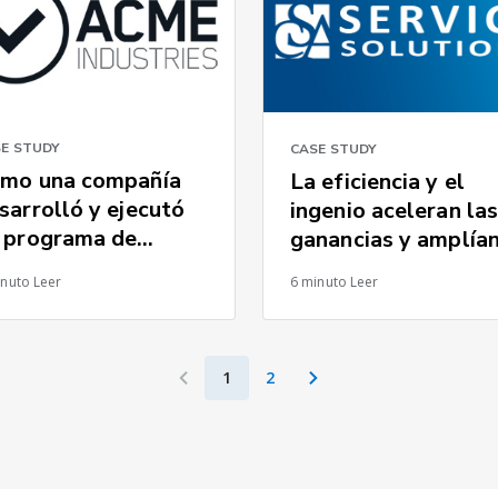
E STUDY
CASE STUDY
mo una compañía
La eficiencia y el
sarrolló y ejecutó
ingenio aceleran las
 programa de
ganancias y amplía
mplimiento de
las oportunidades
inuto Leer
6 minuto Leer
portación/exportaci
para CSA
 de EE. UU.
1
2