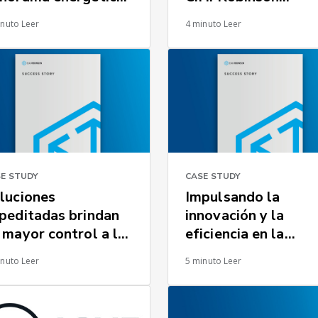
 evolución
impulsa la mejora
inuto Leer
4 minuto Leer
continua para un
minorista líder
E STUDY
CASE STUDY
luciones
Impulsando la
peditadas brindan
innovación y la
 mayor control a la
eficiencia en la
dena de suministro
logística para la
inuto Leer
5 minuto Leer
tomotriz de un
industria energétic
oveedor tier 1