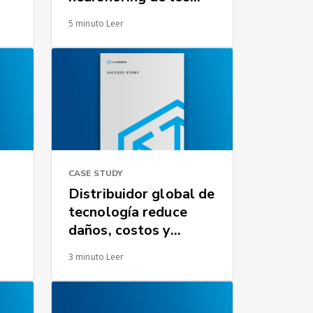
procesos de
5 minuto Leer
fabricación de la
industria automotriz
CASE STUDY
Distribuidor global de
tecnología reduce
daños, costos y
tiempo de tránsito al
3 minuto Leer
a
mejorar la precisión
de las exportaciones