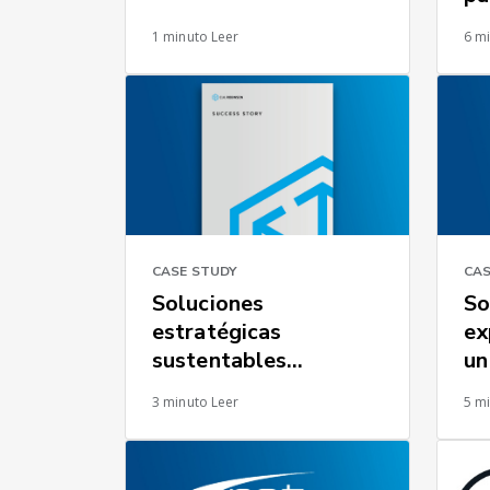
en
1 minuto Leer
6 m
CASE STUDY
CAS
Soluciones
So
estratégicas
ex
sustentables
un
impulsan ahorros
ca
3 minuto Leer
5 m
au
pr