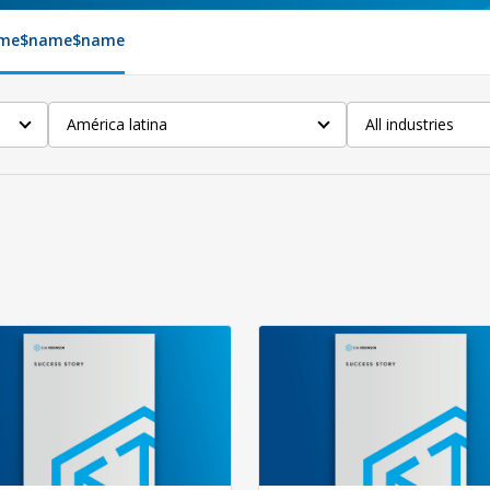
me
$name
$name
América latina
All industries