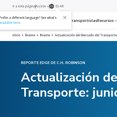
Ir a esta página
Acceso
ES-AR
Prefer a different language? See what's
Servicios
Transportistas
Recursos
available here
.
Início
$name
$name
Actualización del Mercado del Transporte
REPORTE EDGE DE C.H. ROBINSON
Actualización d
Transporte: jun