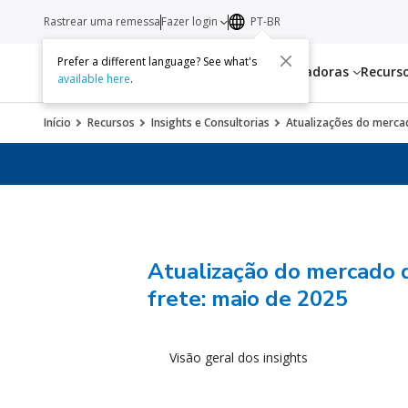
Rastrear uma remessa
Fazer login
PT-BR
Prefer a different language? See what's
Serviços
Transportadoras
Recurs
available here
.
Início
Recursos
Insights e Consultorias
Atualizações do mercad
Atualização do mercado 
frete: maio de 2025
Visão geral dos insights