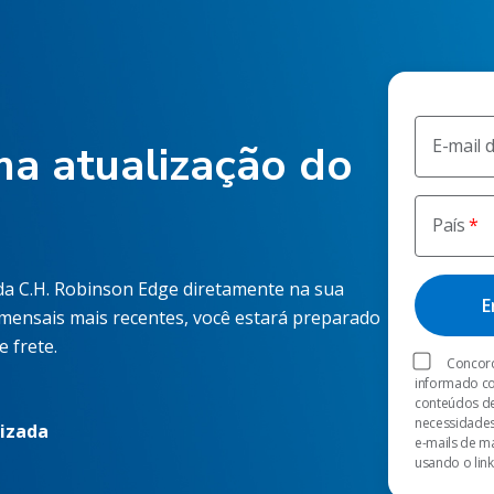
E-mail 
a atualização do
País
 da C.H. Robinson Edge diretamente na sua
 mensais mais recentes, você estará preparado
 frete.
Concord
informado co
conteúdos de
necessidades
lizada
e-mails de m
usando o link