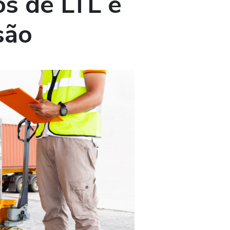
os de LTL e
são