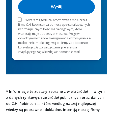
Wyrażam zgodę na informowanie mnie przez
firmę C.H. Robinson za pomocą spersonalizowanych
informacji i innych treści marketingowych, które
wspierają moje potrzeby biznesowe. Mogę w
dowolnym momencie zrezygnować z otrzymywania e-
maili o treści marketingowej od firmy C.H. Robinson,
korzystając z łącza zarządzania preferencjami
znajdującego się w każdej wiadomości e-mail.
* Informacje te zostały zebrane z wielu źródeł — w tym
z danych rynkowych ze źródeł publicznych oraz danych
od C.H. Robinson — które według naszej najlepszej
wiedzy są poprawne i dokładne. Intencją naszej firmy