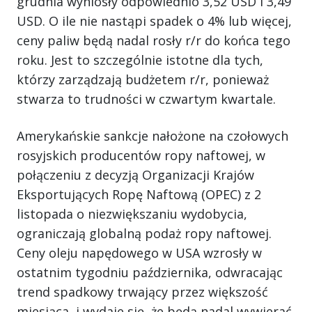
grudnia wyniosły odpowiednio 3,52 USD i 3,49
USD. O ile nie nastąpi spadek o 4% lub więcej,
ceny paliw będą nadal rosły r/r do końca tego
roku. Jest to szczególnie istotne dla tych,
którzy zarządzają budżetem r/r, ponieważ
stwarza to trudności w czwartym kwartale.
Amerykańskie sankcje nałożone na czołowych
rosyjskich producentów ropy naftowej, w
połączeniu z decyzją Organizacji Krajów
Eksportujących Ropę Naftową (OPEC) z 2
listopada o niezwiększaniu wydobycia,
ograniczają globalną podaż ropy naftowej.
Ceny oleju napędowego w USA wzrosły w
ostatnim tygodniu października, odwracając
trend spadkowy trwający przez większość
miesiąca, i wydaje się, że będą nadal wywierać