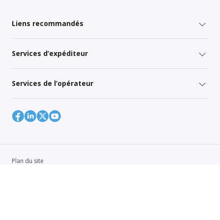
Liens recommandés
Services d’expéditeur
Services de l’opérateur
Plan du site
Politique mondiale de confidentialité
Your Privacy Rights
Terms of Use
Global Forwarding Terms and Conditions