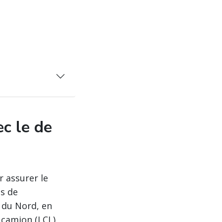
ec le de
r assurer le
es de
 du Nord, en
 camion (LCL)