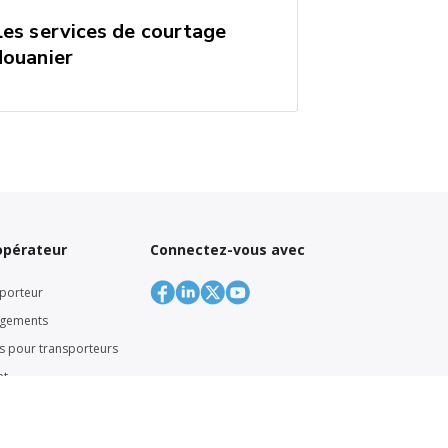
Les services de courtage
douanier
’opérateur
Connectez-vous avec
porteur
rgements
rs pour transporteurs
et
sporteurs