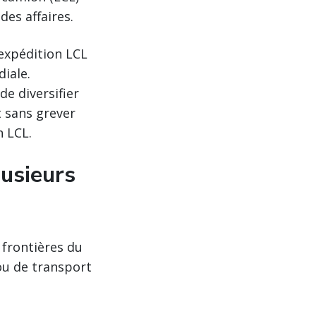
des affaires.
'expédition LCL
iale.
e diversifier
t sans grever
n LCL.
lusieurs
 frontières du
ou de transport