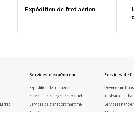
Expédition de fret aérien
Services d’expéditeur
Services de l
Expédition de fret aérien
Devenez un trans
Services de chargement partiel
Tableau des cha
u fret
Services de transport maritime
Services financie
Solutions gérées
Affacturage du fr
Transport par camion
Soutien aux tran
ne