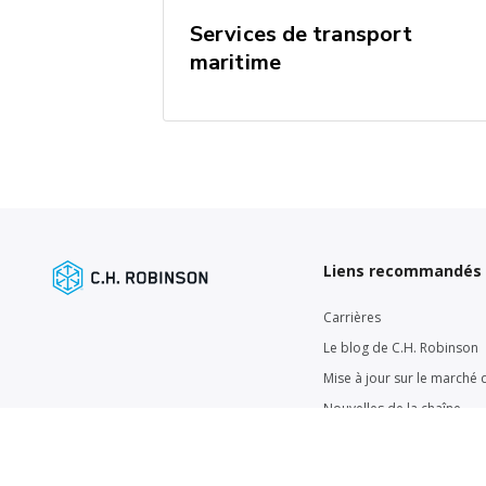
Services de transport
maritime
Liens recommandés
Carrières
Le blog de C.H. Robinson
Mise à jour sur le marché d
Nouvelles de la chaîne
d'approvisionnement
Payez votre facture en lig