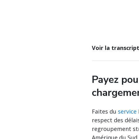
Voir la transcrip
Payez pour
chargemen
Faites du
service
respect des délai
regroupement str
Amérique du Sud 