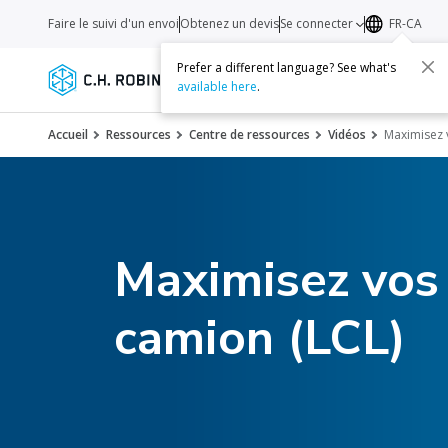
Faire le suivi d'un envoi
Obtenez un devis
Se connecter
FR-CA
Prefer a different language? See what's
Services
Transporteurs
Ressourc
available here
.
Accueil
Ressources
Centre de ressources
Vidéos
Maximisez 
Maximisez vos 
camion (LCL)