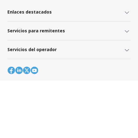
Enlaces destacados
Servicios para remitentes
Servicios del operador
Mapa del sitio
Política de Privacidad Global
Your Privacy Rights
Terms of Use
Global Forwarding Terms and Conditions
© 1996-2026 C.H. Robinson Worldwide, Inc. Todos los derechos