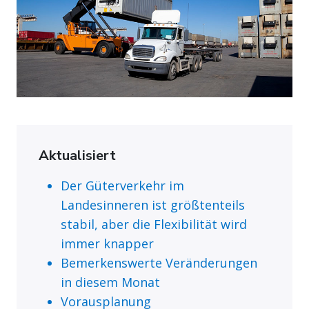
Aktualisiert
Der Güterverkehr im
Landesinneren ist größtenteils
stabil, aber die Flexibilität wird
immer knapper
Bemerkenswerte Veränderungen
in diesem Monat
Vorausplanung