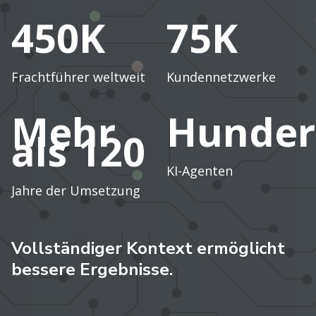
450K
75K
Frachtführer weltweit
Kundennetzwerke
Mehr
Hunder
als 120
KI-Agenten
Jahre der Umsetzung
Vollständiger Kontext ermöglicht
bessere Ergebnisse.